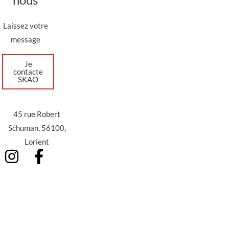
Laissez votre
message
Je
contacte
SKAO
45 rue Robert
Schuman, 56100,
Lorient
I
F
n
a
s
c
t
e
a
b