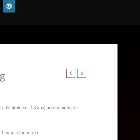
W
o
r
d
p
r
e
s
s
ng
te Féminine (+ 13 ans) uniquement, de
ff avant d’acheter).