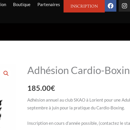
F
I
ion
Boutique
Partenaires
INSCRIPTION
a
n
c
s
e
t
b
a
o
g
o
r
k
a
m
Adhésion Cardio-Boxi
quantité
de
Adhésion
185.00
€
Cardio-
Boxing
Adhésion annuel au club SKAO à Lorient pour une Adul
septembre à juin pour la pratique du Cardio-Boxing.
Inscription en cours d’année possible, (contactez le sta